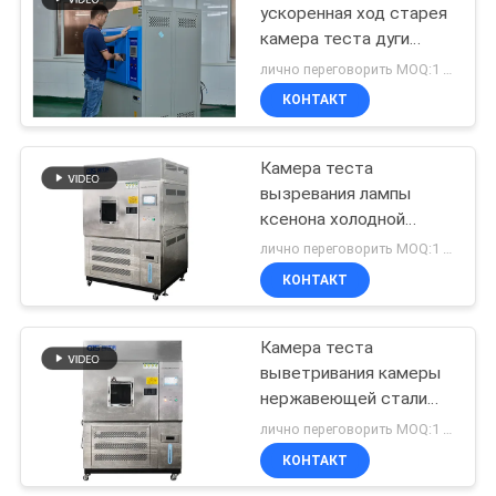
ускоренная ход старея
камера теста дуги
61
ксенона выветривания
лично переговорить MOQ:1 комплект
камеры
ускорять ход
КОНТАКТ
старея камера
Камера теста
вызревания лампы
ксенона холодной
температуры
лично переговорить MOQ:1 комплект
регулируемая
КОНТАКТ
39
ускоренная ход
испытательное
Камера теста
выветривания камеры
оборудование ip
нержавеющей стали
резиновым ускоренная
лично переговорить MOQ:1 комплект
ход ксеноном старея
КОНТАКТ