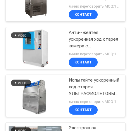
СЛУЧАИ
экологическая
лично переговорить MOQ:1 комплект
ускоренная ход старея
КОНТАКТ
52
КАРТА
Оборудование для
Анти--желтея
САЙТА
ускоренная ход старея
испытания
камера с
ПОЛИТИКА
автоматическим
воспламеняемости
лично переговорить MOQ:1 комплект
контроллером
КОНФИДЕНЦИАЛЬНОСТИ
КОНТАКТ
Испытайте ускоренный
42
ход старея
Камеры
УЛЬТРАФИОЛЕТОВЫЕ
регулятор камеры
лично переговорить MOQ:1
влажности
БТХК корейские ТЭМИ
КОНТАКТ
880 испытания
температуры
программабле
Электронная