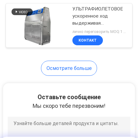
УЛЬТРАФИОЛЕТОВОЕ
41
ускоренное ход
Коррозия
выдерживая
испытательное
лично переговорить MOQ:1 комплект
испытательной
оборудование
КОНТАКТ
ультрафиолетового
камеры
света камеры
вызревания
экологическое
Осмотрите больше
38
Испытание ISTA
Оставьте сообщение
упаковывая
Мы скоро тебе перезвоним!