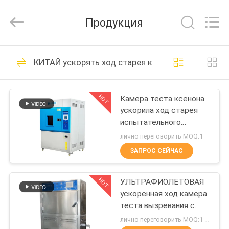
Guangdong
Haida
Equipment
Продукция
Co.,
Ltd..
All
Rights
Reserved.
ДОМОЙ
80
КИТАЙ ускорять ход старея камера
Машины
ПРОДУКЦИЯ
лабораторного
HOT
Камера теста ксенона
ускорила ход старея
исследования
ВИДЕОЗАПИСИ
испытательного
оборудования камеры
лично переговорить MOQ:1
экологического
VR-
ЗАПРОС СЕЙЧАС
142
ШОУ
Экологические
HOT
УЛЬТРАФИОЛЕТОВАЯ
ускоренная ход камера
О
испытательной
теста вызревания с
НАС
регулятором экрана
лично переговорить MOQ:1 комплект
камеры