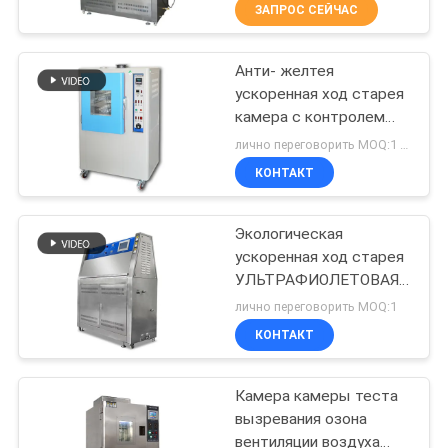
касания ЛКД
ЗАПРОС СЕЙЧАС
ЭКСКУРСИЯ
Анти- желтея
ПО
206
ускоренная ход старея
ЗАВОДУ
камера с контролем
растяжимая
температуры
лично переговорить MOQ:1 комплект
машина
КОНТРОЛЬ
КОНТАКТ
испытания
КАЧЕСТВА
Экологическая
ускоренная ход старея
СВЯЖИТЕСЬ
УЛЬТРАФИОЛЕТОВАЯ
28
С
машина испытания
лично переговорить MOQ:1
лампы
Системы
НАМИ
КОНТАКТ
вибрационных
Камера камеры теста
НОВОСТИ
трещин
вызревания озона
вентиляции воздуха