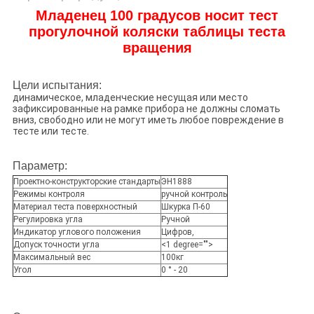
Младенец 100 градусов носит тест
прогулочной коляски таблицы теста
вращения
Цели испытания:
динамическое, младенческие несущая или место
зафиксированные на рамке прибора не должны сломать
вниз, свободно или не могут иметь любое повреждение в
тесте или тесте.
Параметр:
Проектно-конструкторские стандарты
ЭН1888
Режимы контроля
ручной контроль
Материал теста поверхностный
Шкурка П-60
Регулировка угла
Ручной
Индикатор углового положения
Цифров,
Допуск точности угла
<1 degree="">
Максимальный вес
100кг
Угол
0 ° - 20