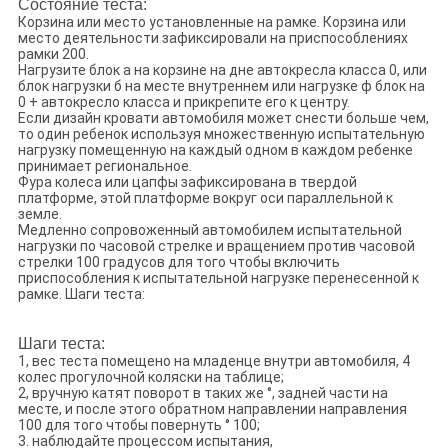
Состояние теста:
Корзина или место установленные на рамке. Корзина или
место деятельности зафиксировали на приспособлениях
рамки 200.
Нагрузите блок а на корзине на дне автокресла класса 0, или
блок нагрузки б на месте внутреннем или нагрузке ф блок на
0 + автокресло класса и прикрепите его к центру.
Если дизайн кровати автомобиля может снести больше чем,
то один ребенок используя множественную испытательную
нагрузку помещенную на каждый одном в каждом ребенке
принимает региональное.
Фура колеса или цапфы зафиксирована в твердой
платформе, этой платформе вокруг оси параллельной к
земле.
Медленно сопровоженный автомобилем испытательной
нагрузки по часовой стрелке и вращением против часовой
стрелки 100 градусов для того чтобы включить
приспособления к испытательной нагрузке перенесенной к
рамке. Шаги теста:
Шаги теста:
1, вес теста помещено на младенце внутри автомобиля, 4
колес прогулочной коляски на таблице;
2, вручную катят поворот в таких же °, задней части на
месте, и после этого обратном направлении направления
100 для того чтобы повернуть ° 100;
3. наблюдайте процессом испытания,