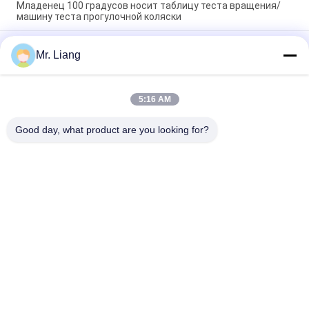
Младенец 100 градусов носит таблицу теста вращения/
машину теста прогулочной коляски
Ширина максимальное 1000мм динамической машины для
Mr. Liang
испытания на усталость детской сидячей коляски
эффективная
ПЛК экранирует машину для испытания на выносливость
5:16 AM
усталости Адвокатуры ручки/оборудование для
испытаний самоката
Good day, what product are you looking for?
Популярные категории
Все
Машины 
Экологические 
Лабораторного 
Испытательной 
Исследования
Камеры
Растяжимая 
Системы 
Машина Испытания
Вибрационных 
Трещин
Оборудование Для 
Камеры Влажности 
Испытания 
Температуры
Воспламеняемости