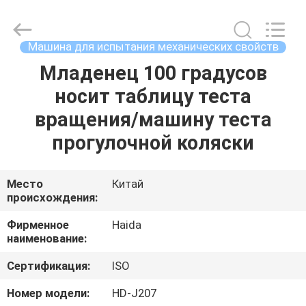
Guangdong
Haida
Equipment
Co.,
Ltd..
Машина для испытания механических свойств
All
Rights
Reserved.
Младенец 100 градусов
ДОМОЙ
носит таблицу теста
ПРОДУКЦИЯ
вращения/машину теста
прогулочной коляски
ВИДЕОЗАПИСИ
Место
Китай
происхождения:
VR-
ШОУ
Фирменное
Haida
наименование:
О
Сертификация:
ISO
НАС
Номер модели:
HD-J207