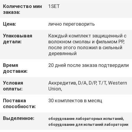
Количество мин
1SET
ЭКСКУРСИЯ
заказа:
ПО
Цена:
лично переговорить
ЗАВОДУ
Упаковывая
Каждый комплект защищенный с
детали:
волокном смолаы и фильмом PP,
после этого положил в сильный
КОНТРОЛЬ
деревянный
КАЧЕСТВА
Время
20 дней после заказа подтвердили
доставки:
СВЯЖИТЕСЬ
Условия
Аккредитив, D/A, D/P, T/T, Western
оплаты:
Union,
С
НАМИ
Поставка
30 комплектов в месяц
способности:
НОВОСТИ
Выделенное:
,
оборудование лабораторных испытаний
оборудование для испытаний лаборатории