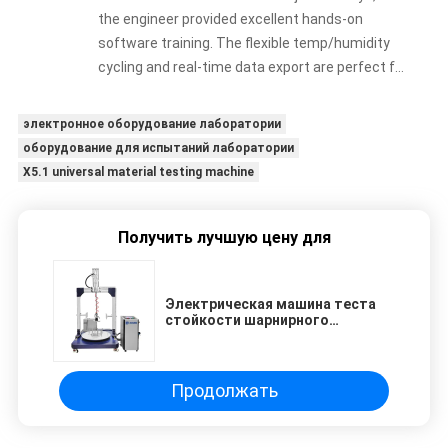
the engineer provided excellent hands-on
software training. The flexible temp/humidity
cycling and real-time data export are perfect for
our automotive weathering tests. The only
downside is slight operational noise (~65dB),
электронное оборудование лаборатории
but overall, it offers great value and stability for
оборудование для испытаний лаборатории
SMEs on a budget.
X5.1 universal material testing machine
Получить лучшую цену для
Электрическая машина теста
стойкости шарнирного
соединения стула офиса BIFMA
X5.1 270lb электрическая
Продолжать