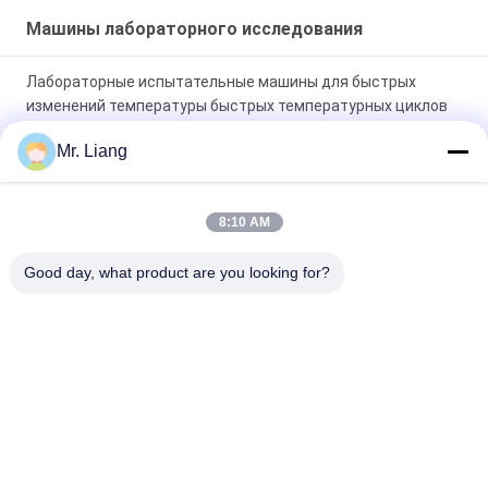
Машины лабораторного исследования
Лабораторные испытательные машины для быстрых
изменений температуры быстрых температурных циклов
Тест-камера
Mr. Liang
Электрическая машина теста стойкости шарнирного
соединения стула офиса BIFMA X5.1 270lb электрическая
8:10 AM
Компьютеризированная универсальная испытательная
Good day, what product are you looking for?
машина с 2kn сенсорным экраном
Популярные категории
Все
Машины 
Экологические 
Лабораторного 
Испытательной 
Исследования
Камеры