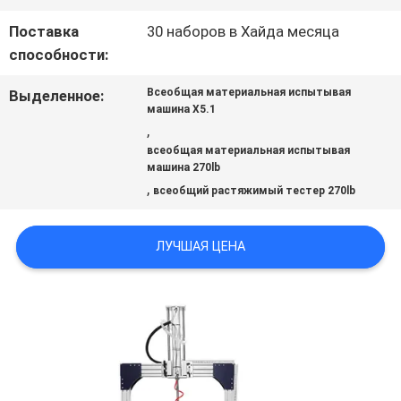
С
Поставка
30 наборов в Хайда месяца
НАМИ
способности:
Всеобщая материальная испытывая
Выделенное:
НОВОСТИ
машина X5.1
,
всеобщая материальная испытывая
машина 270lb
СЛУЧАИ
,
всеобщий растяжимый тестер 270lb
КАРТА
ЛУЧШАЯ ЦЕНА
САЙТА
ПОЛИТИКА
КОНФИДЕНЦИАЛЬНОСТИ