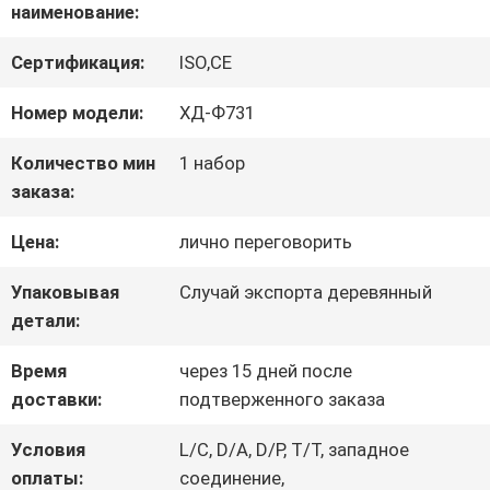
О
наименование:
НАС
Сертификация:
ISO,CE
Номер модели:
ХД-Ф731
ЭКСКУРСИЯ
Количество мин
1 набор
ПО
заказа:
ЗАВОДУ
Цена:
лично переговорить
Упаковывая
Случай экспорта деревянный
КОНТРОЛЬ
детали:
КАЧЕСТВА
Время
через 15 дней после
доставки:
подтверженного заказа
СВЯЖИТЕСЬ
Условия
L/C, D/A, D/P, T/T, западное
оплаты:
соединение,