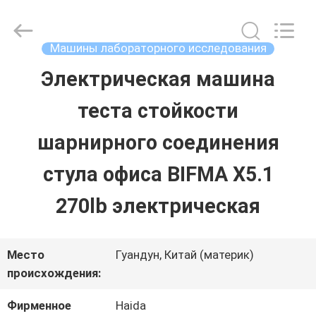
2026
Guangdong
Haida
Equipment
Машины лабораторного исследования
Co.,
Ltd..
Электрическая машина
ДОМОЙ
All
Rights
Reserved.
теста стойкости
ПРОДУКЦИЯ
шарнирного соединения
стула офиса BIFMA X5.1
ВИДЕОЗАПИСИ
270lb электрическая
VR-
Место
Гуандун, Китай (материк)
ШОУ
происхождения:
Фирменное
Haida