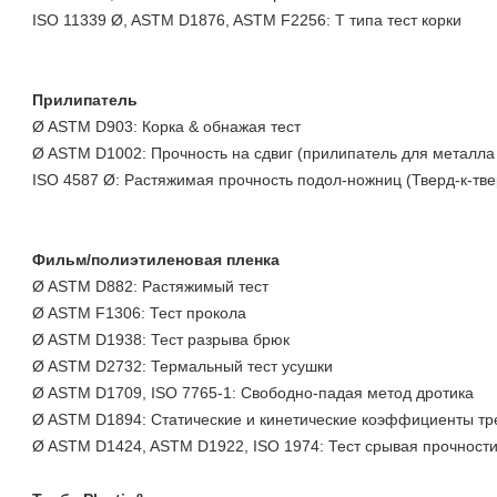
ISO 11339 Ø, ASTM D1876, ASTM F2256: T типа тест корки
Прилипатель
Ø ASTM D903: Корка & обнажая тест
Ø ASTM D1002: Прочность на сдвиг (прилипатель для металла 
ISO 4587 Ø: Растяжимая прочность подол-ножниц (Тверд-к-тв
Фильм/полиэтиленовая пленка
Ø ASTM D882: Растяжимый тест
Ø ASTM F1306: Тест прокола
Ø ASTM D1938: Тест разрыва брюк
Ø ASTM D2732: Термальный тест усушки
Ø ASTM D1709, ISO 7765-1: Свободно-падая метод дротика
Ø ASTM D1894: Статические и кинетические коэффициенты тр
Ø ASTM D1424, ASTM D1922, ISO 1974: Тест срывая прочности