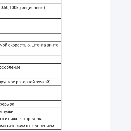
10,50,100kg опционные)
мой скоростью, штанга винта
особление
руемое роторной ручкой)
ерерыва
егрузки
го и нижнего предела
томатическим отступлением