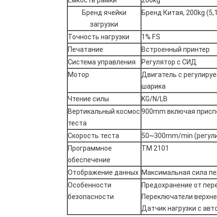
Емкость рамки
200kg
Бренд ячейки
Бренд Китая, 200kg (5,
загрузки
Точность нагрузки
1% F.S
Печатание
Встроенный принтер
Система управления
Регулятор с СИД
Мотор
Двигатель с регулируе
шарика
Чтение силы
KG/N/LB
Вертикальный космос
900mm включая присп
теста
Скорость теста
50~300mm/min (регули
Программное
TM 2101
обеспечение
Отображение данных
Максимальная сила п
Особенности
Предохранение от пер
безопасности
Переключатели верхне
Датчик нагрузки с ав