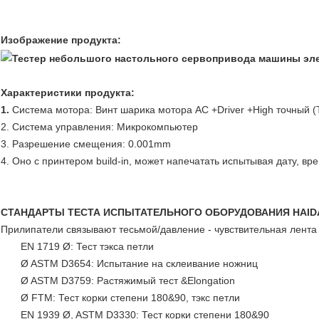
Изображение продукта:
Характеристики продукта:
1.
Система мотора: Винт шарика мотора AC +Driver +High точный (
2. Система управления: Микрокомпьютер
3. Разрешение смещения: 0.001mm
4. Оно с принтером build-in, может напечатать испытывая дату, в
СТАНДАРТЫ ТЕСТА ИСПЫТАТЕЛЬНОГО ОБОРУДОВАНИЯ HAID
Прилипатели связывают тесьмой/давление - чувствительная лента
EN 1719 Ø: Тест тэкса петли
Ø ASTM D3654: Испытание на склеивание ножниц
Ø ASTM D3759: Растяжимый тест &Elongation
Ø FTM: Тест корки степени 180&90, тэкс петли
EN 1939 Ø, ASTM D3330: Тест корки степени 180&90