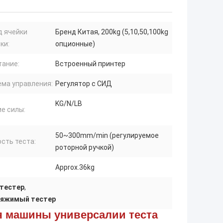
д ячейки
Бренд Китая, 200kg (5,10,50,100kg
ки:
опционные)
тание:
Встроенный принтер
ема управления:
Регулятор с СИД
KG/N/LB
е силы:
50~300mm/min (регулируемое
сть теста:
роторной ручкой)
Approx.36kg
тестер
,
тяжимый тестер
 машины универсалии теста