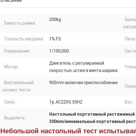
описание
200kg
Брен
Емкость рамки:
загруз
Точность нагрузки:
1% F.S
Печа
Разрешение:
1/100,000
Сист
Двигатель с регулируемой
Мотор:
Чтени
скоростью, штанга винта шарика
Вертикальный
900mm включая приспособление
Скоро
космос теста:
Сила:
1∮, AC220V, 50HZ
Вес:
Настольный портативный растяжимый 
Выделить:
300mm/минимальный портативный рас
Небольшой настольный тест испытывая