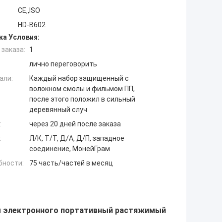
CE,,ISO
HD-B602
ка Условия:
заказа:
1
лично переговорить
али:
Каждый набор защищенный с
волокном смолы и фильмом ПП,
после этого положил в сильный
деревянный случ
:
через 20 дней после заказа
:
Л/К, Т/Т, Д/А, Д/П, западное
соединение, МонейГрам
бности:
75 часть/частей в месяц
ы электронного портативный растяжимый