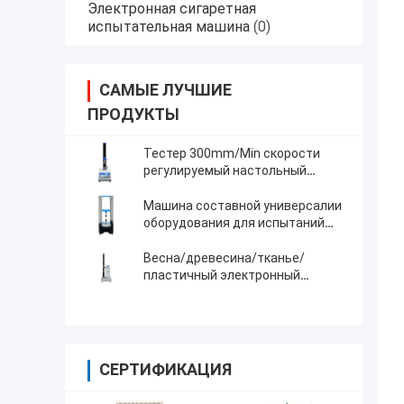
Электронная сигаретная
испытательная машина
(0)
САМЫЕ ЛУЧШИЕ
ПРОДУКТЫ
Тестер 300mm/Min скорости
регулируемый настольный
растяжимый
Машина составной универсалии
оборудования для испытаний
прилипания растяжимая
испытывая
Весна/древесина/тканье/
пластичный электронный
растяжимый тестер с цифровым
дисплеем
СЕРТИФИКАЦИЯ