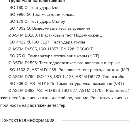
Труба Plastic& пластиковая
ISO 180 Ø: Тест удара Izod
ISO 9966 Ø: Тест жесткости кольца
ISO 179 Ø: Тест удара Charpy
ISO 4892 Ø: Выдерживать тест вызревания
Ø ASTM D3163: Пластиковый тест Подол-ножниц
ISO 4422 Ø, ISO 3127: Тест удара трубы
Ø ASTM D4565, ISO 11357, EN 728: DSC/OIT
ISO 75 Ø: Температура отклонения жары (HDT)
Ø ASTM D1598: Тест гидростатического давления и взрыва
ISO 1133 Ø, ASTM D1238: Расплавьте тест расхода потока (M
Ø ASTM D790, ISO 178, ISO 14125, ASTM D6272: Тест загиба
ISO 306 Ø, ASTM D1525: Температура Vicat размягчая (VST)
Ø ASTM D882, ASTM D 638, ISO 527, ASTM D1708: Растяжимый
,
тег:
всеобщее испытательное оборудование
Растяжимые испыт
прочность на растяжение тестер
Контактная информация