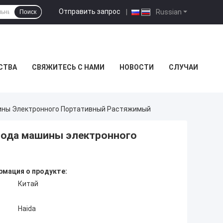
Отправить запрос
|
Russian
Поиск
СТВА
СВЯЖИТЕСЬ С НАМИ
НОВОСТИ
СЛУЧАИ
ины Электронного Портативный Растяжимый
вода машины электронного
мация о продукте:
Китай
Haida