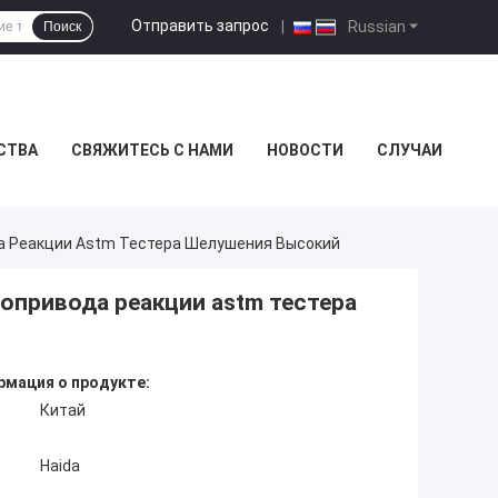
Отправить запрос
|
Russian
Поиск
СТВА
СВЯЖИТЕСЬ С НАМИ
НОВОСТИ
СЛУЧАИ
а Реакции Astm Тестера Шелушения Высокий
опривода реакции astm тестера
мация о продукте:
Китай
Haida