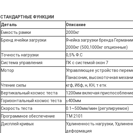
СТАНДАРТНЫЕ ФУНКЦИИ
Деталь
Описание
Емкость рамки
2000кг
Бренд ячейки загрузки
Ячейка загрузки бренда Германии
2000кг (500,1000кг опционные)
Точность нагрузки
0,5% Ф.С
Система управления
ПК с системой окон 7
Мотор
Управляющее устройство переме
Панасоник, высокоточная механ
Чтение силы
кгф, Ибф, н, КН, т етк
Вертикальный космос теста
1200мм включая приспособлени
Горизонтальный космос теста
≤400мм
Скорость теста
0.1~500мм/мин (регулируемое)
Программное обеспечение
ТМ 2101
Дисплей кривых
Удлиненность нагрузки, Удлинен
деформация