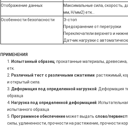
Отображение данных
Максимальные сила, скорость, да
мм, Н/мм2) етк…
Особенности безопасности
Э-стоп
Предохранение от перегрузки
Переключатели верхнего и нижне
Датчик нагрузки с автоматичес
ПРИМЕНЕНИЯ
1.
Испытанный образец
: прокатанные материалы, древесина,
етк.
2.
Различный тест с различными сжатиями
: растяжимый, ко
и открытый сила.
3.
Деформация под определенной нагрузкой
: Деформация т
образца
4.
Нагрузка под определенной деформацией
: Испытательна
испытанного образца
5.
Программное обеспечение
может выдать
слово/первенст
силы, удлиненности, прочности на растяжение, прочности кор