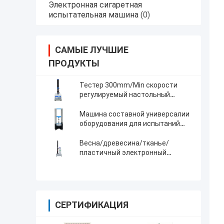
Электронная сигаретная
испытательная машина
(0)
САМЫЕ ЛУЧШИЕ
ПРОДУКТЫ
Тестер 300mm/Min скорости
регулируемый настольный
растяжимый
Машина составной универсалии
оборудования для испытаний
прилипания растяжимая
испытывая
Весна/древесина/тканье/
пластичный электронный
растяжимый тестер с цифровым
дисплеем
СЕРТИФИКАЦИЯ