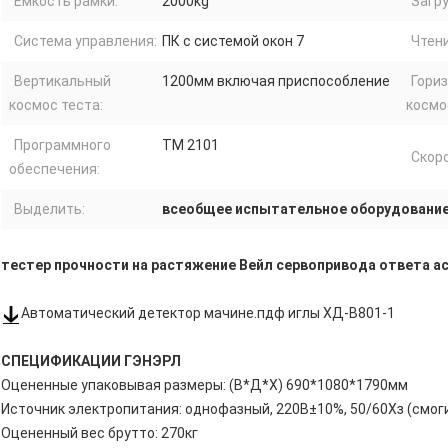
Емкость рамки:
2000kg
Загру
Система управления:
ПК с системой окон 7
Чтени
Вертикальный
1200мм включая приспособление
Гори
космос теста:
космо
Программного
ТМ 2101
Скор
обеспечения:
Выделить:
всеобщее испытательное оборудовани
тестер прочности на растяжение Вейл сервопривода ответа 
Автоматический детектор мачине.пдф иглы ХД-В801-1
СПЕЦИФИКАЦИИ ГЭНЭРЛ
Оцененные упаковывая размеры: (В*Д*Х) 690*1080*1790мм
Источник электропитания: однофазный, 220В±10%, 50/60Хз (смог
Оцененный вес брутто: 270кг