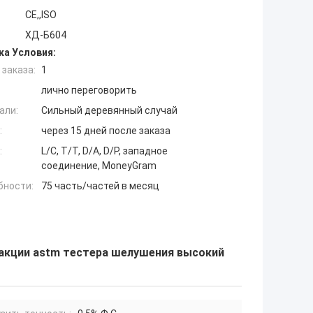
CE,,ISO
ХД-Б604
ка Условия:
заказа:
1
лично переговорить
али:
Сильный деревянный случай
:
через 15 дней после заказа
:
L/C, T/T, D/A, D/P, западное
соединение, MoneyGram
бности:
75 часть/частей в месяц
еакции astm тестера шелушения высокий