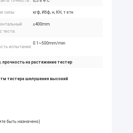
зить точность:
0,5% Ф.С
е силы:
кгф, Ибф, н, КН, т етк
зонтальный
≤400mm
с теста:
0.1~500mm/min
ость испытания:
е
,
прочность на растяжение тестер
астм тестера шелушения высокий
ите быть назначено)