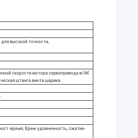
 для высокой точности,
нной скорости мотора сервопривода в/АК
ическая штанга винта шарика
е
ност-время, Врем-удлиненность, сжатие-